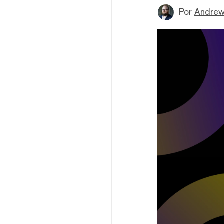
Por
Andrew