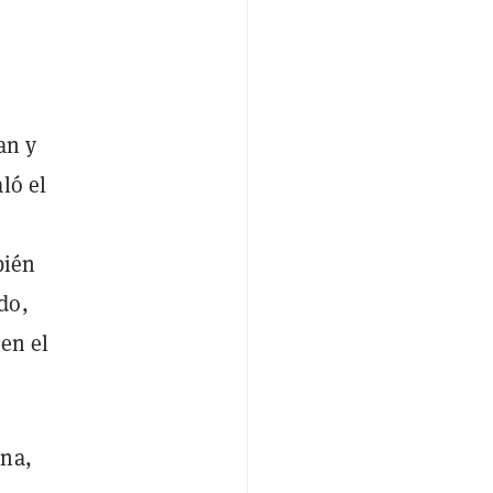
an y
ló el
bién
do,
 en el
ana,