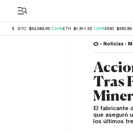
Coin Prices
BTC
$64,585.00
0.20%
ETH
$1,911.52
1.80%
BNB
$592.86
Noticias
M
Accio
Tras 
Miner
El fabricante 
que aseguró u
los últimos tr