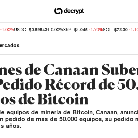
-1.00%
USDC
$0.999431
0.00%
XRP
$1.045
-1.70%
SOL
$73.30
-1.
ercados
nes de Canaan Sub
Pedido Récord de 5
os de Bitcoin
de equipos de minería de Bitcoin, Canaan, anunc
n pedido de más de 50.000 equipos, su pedido 
es años.