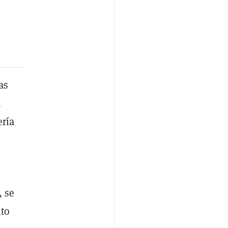
as
u
ería
, se
to