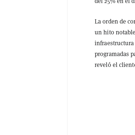
del 25% en el d
La orden de co
un hito notable
infraestructur
programadas pa
reveló el clien