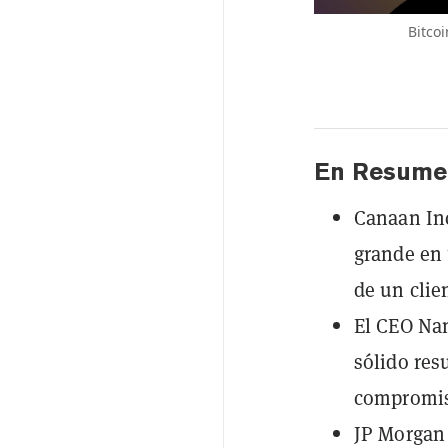
Bitco
En Resume
Canaan Inc
grande en 
de un clie
El CEO Nan
sólido res
compromiso
JP Morgan 