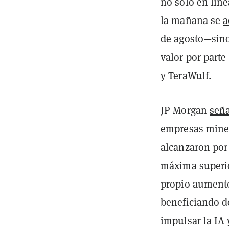
no solo en líne
la mañana se
a
de agosto—sino
valor por part
y TeraWulf.
JP Morgan
seña
empresas miner
alcanzaron por
máxima superio
propio aumento
beneficiando d
impulsar la IA 