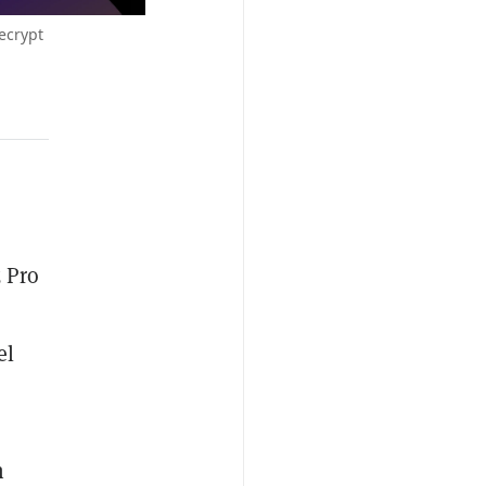
ecrypt
 Pro
el
n