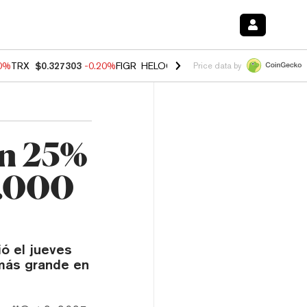
10%
TRX
$0.327303
-0.20%
FIGR_HELOC
$1.02
1.70%
HYPE
$55.90
-
Price data by
en 25%
0.000
ió el jueves
más grande en