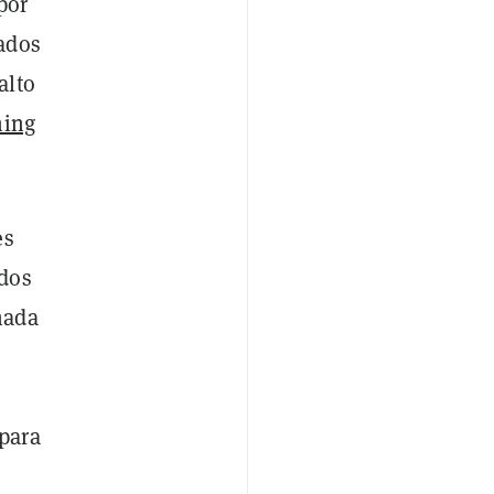
por
ados
alto
ning
es
idos
nada
para