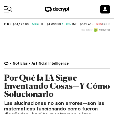
Coin Prices
$64,126.00
$1,893.53
$591.43
BTC
0.50%
ETH
1.60%
BNB
-0.60%
USDC
Price data by
Noticias
Artificial Intelligence
Por Qué la IA Sigue
Inventando Cosas—Y Cómo
Solucionarlo
Las alucinaciones no son errores—son las
matemáticas funcionando como fueron