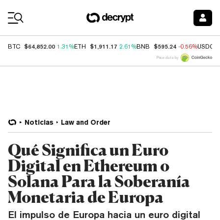
Coin Prices
$64,852.00
$1,911.17
$595.24
BTC
1.31%
ETH
2.61%
BNB
-0.56%
USDC
Price data by
Noticias
Law and Order
Qué Significa un Euro
Digital en Ethereum o
Solana Para la Soberanía
Monetaria de Europa
El impulso de Europa hacia un euro digital