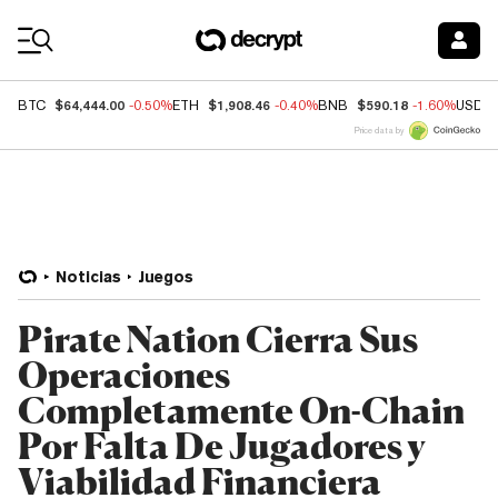
Coin Prices
$64,444.00
$1,908.46
$590.18
BTC
-0.50%
ETH
-0.40%
BNB
-1.60%
USDC
Price data by
Noticias
Juegos
Pirate Nation Cierra Sus
Operaciones
Completamente On-Chain
Por Falta De Jugadores y
Viabilidad Financiera