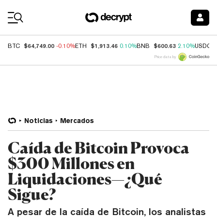
Coin Prices
$64,749.00
$1,913.46
$600.63
BTC
-0.10%
ETH
0.10%
BNB
2.10%
USDC
Price data by
Noticias
Mercados
Caída de Bitcoin Provoca
$300 Millones en
Liquidaciones—¿Qué
Sigue?
A pesar de la caída de Bitcoin, los analistas