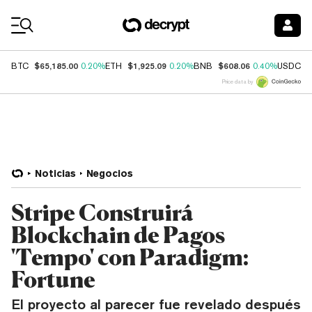
Coin Prices
$65,185.00
$1,925.09
$608.06
$
BTC
0.20%
ETH
0.20%
BNB
0.40%
USDC
Price data by
Noticias
Negocios
Stripe Construirá
Blockchain de Pagos
'Tempo' con Paradigm:
Fortune
El proyecto al parecer fue revelado después