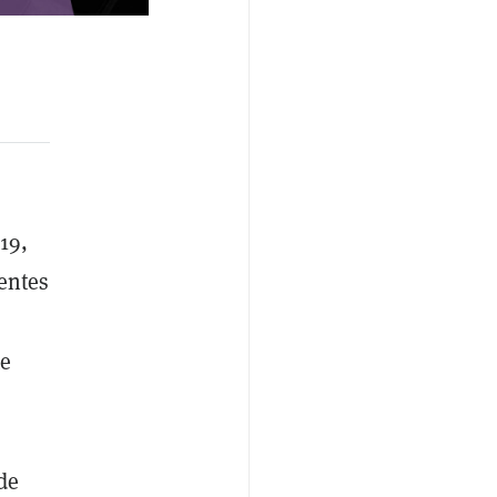
19,
entes
te
de