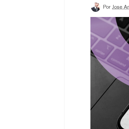
Por
Jose A