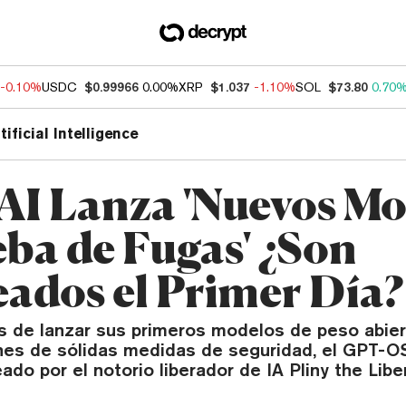
-0.10%
USDC
$0.99966
0.00%
XRP
$1.037
-1.10%
SOL
$73.80
0.70
tificial Intelligence
I Lanza 'Nuevos Mo
eba de Fugas' ¿Son
ados el Primer Día?
 de lanzar sus primeros modelos de peso abier
nes de sólidas medidas de seguridad, el GPT-
ado por el notorio liberador de IA Pliny the Libe