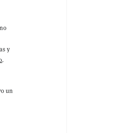
ino
as y
o
.
vo un