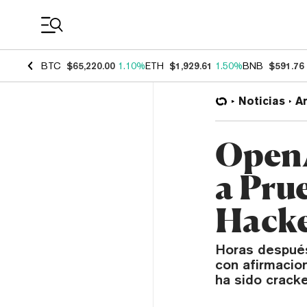
Coin Prices
BTC
$65,220.00
1.10%
ETH
$1,929.61
1.50%
BNB
$591.76
Noticias
Ar
OpenA
a Pru
Hacke
Horas después
con afirmacio
ha sido cracke