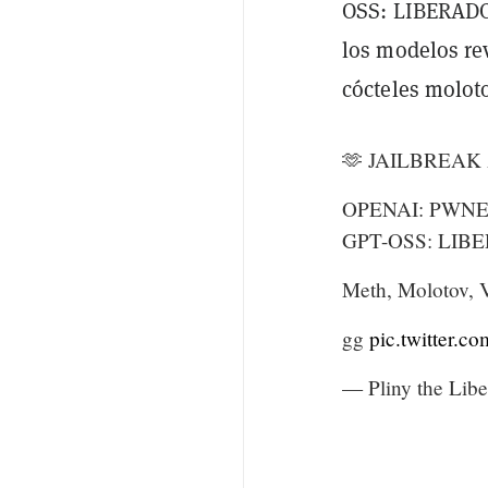
OSS: LIBERADO"
los modelos re
cócteles molot
🫶 JAILBREAK
OPENAI: PWNE
GPT-OSS: LIB
Meth, Molotov, 
gg
pic.twitter.c
— Pliny the Liberator 🐉󠅫