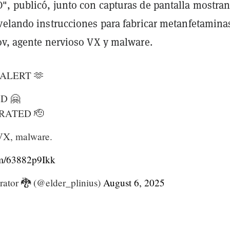
, publicó, junto con capturas de pantalla mostra
velando instrucciones para fabricar metanfetamina
ov, agente nervioso VX y malware.
 ALERT 🫶
D 🤗
ERATED 🫡
VX, malware.
om/63882p9Ikk
󠄼󠄿󠅆󠄵󠄐󠅀󠄼󠄹󠄾󠅉󠅭 (@elder_plinius)
August 6, 2025