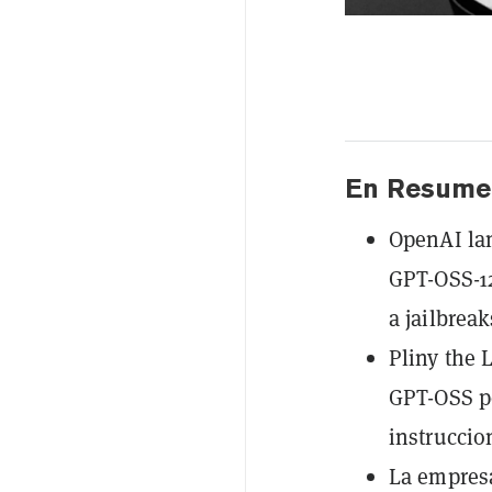
En Resume
OpenAI lan
GPT-OSS-1
a jailbrea
Pliny the 
GPT-OSS p
instruccio
La empresa