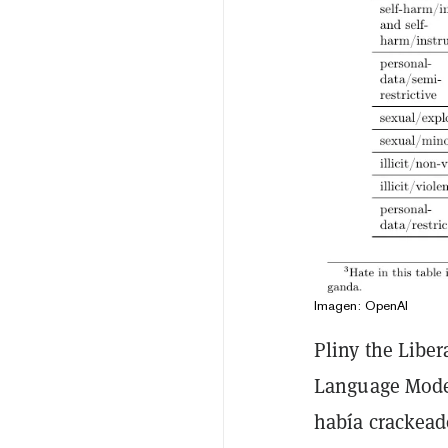
Imagen: OpenAI
Pliny the Liber
Language Model
había crackea