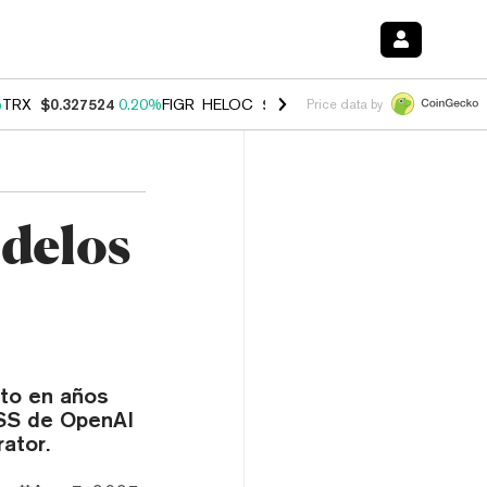
%
TRX
$0.327524
0.20%
FIGR_HELOC
$1.035
1.40%
HYPE
$56.55
2.4
Price data by
delos
to en años
OSS de OpenAI
rator.