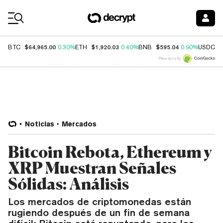
Coin Prices
$64,965.00
$1,920.03
$595.04
$
BTC
0.30%
ETH
0.40%
BNB
0.90%
USDC
Price data by
Noticias
Mercados
Bitcoin Rebota, Ethereum y
XRP Muestran Señales
Sólidas: Análisis
Los mercados de criptomonedas están
rugiendo después de un fin de semana