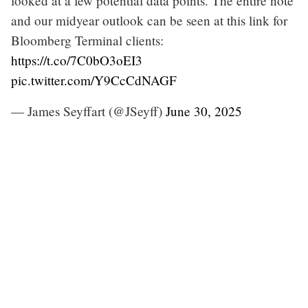
looked at a few potential data points. The entire note
and our midyear outlook can be seen at this link for
Bloomberg Terminal clients:
https://t.co/7C0bO3oEI3
pic.twitter.com/Y9CcCdNAGF
— James Seyffart (@JSeyff)
June 30, 2025