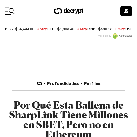
Coin Prices
$64,444.00
$1,908.46
$590.18
BTC
-0.50%
ETH
-0.40%
BNB
-1.60%
USDC
Price data by
Profundidades
Perfiles
Por Qué Esta Ballena de
SharpLink Tiene Millones
en SBET, Pero no en
Ethereum