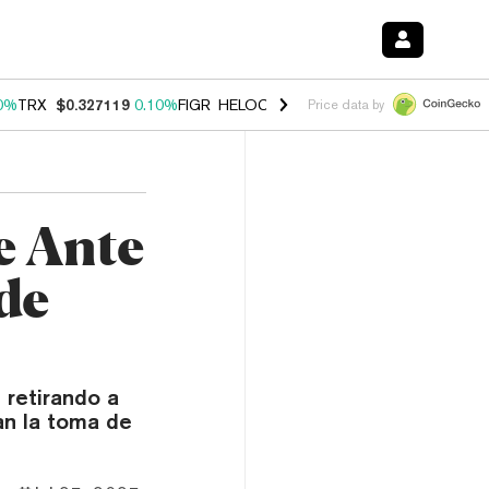
0%
TRX
$0.327119
0.10%
FIGR_HELOC
$1.028
1.00%
HYPE
$54.15
-
Price data by
e Ante
de
 retirando a
an la toma de