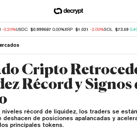
8
-0.20%
USDC
$0.999687
0.00%
XRP
$1.021
-2.00%
SOL
$73.59
0.4
ercados
do Cripto Retroced
dez Récord y Signos 
o
 niveles récord de liquidez, los traders se están
 deshacen de posiciones apalancadas y aceler
los principales tokens.