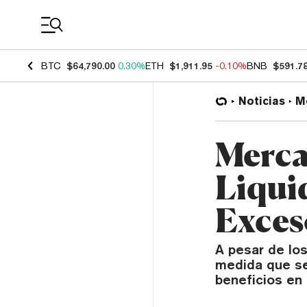
Coin Prices
BTC
$64,790.00
0.30%
ETH
$1,911.95
-0.10%
BNB
$591.7
Noticias
M
Merca
Liqui
Exces
A pesar de los
medida que se
beneficios en 