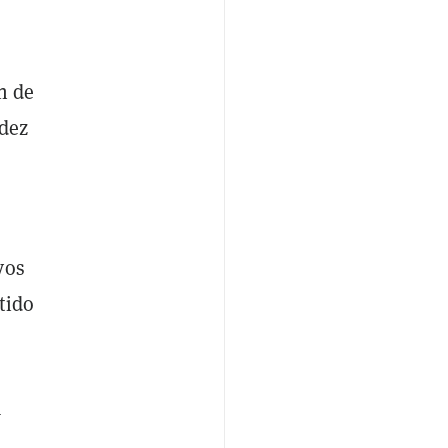
n de
idez
vos
tido
a