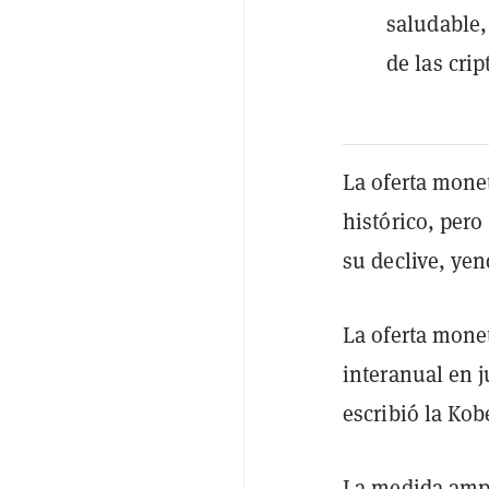
saludable,
de las cri
La oferta mone
histórico, per
su declive, yen
La oferta mone
interanual en j
escribió la Kob
La medida ampl