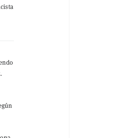
cista
iendo
.
según
iona