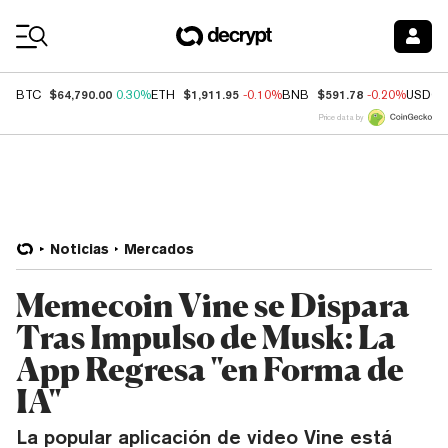
Coin Prices
$64,790.00
$1,911.95
$591.78
BTC
0.30%
ETH
-0.10%
BNB
-0.20%
USDC
Price data by
Noticias
Mercados
Memecoin Vine se Dispara
Tras Impulso de Musk: La
App Regresa "en Forma de
IA"
La popular aplicación de video Vine está