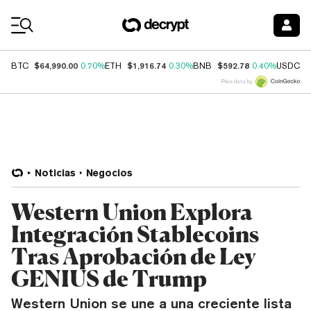
Coin Prices
$64,990.00
$1,916.74
$592.78
$
BTC
0.70%
ETH
0.30%
BNB
0.40%
USDC
Price data by
Noticias
Negocios
Western Union Explora
Integración Stablecoins
Tras Aprobación de Ley
GENIUS de Trump
Western Union se une a una creciente lista