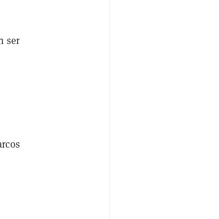
n ser
arcos