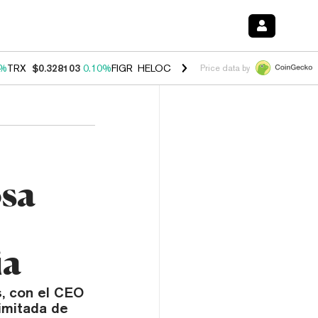
0%
TRX
$0.328103
0.10%
FIGR_HELOC
$1.034
1.40%
HYPE
$55.67
1.
Price data by
osa
ia
, con el CEO
imitada de