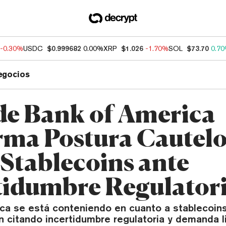
-0.30%
USDC
$0.999682
0.00%
XRP
$1.026
-1.70%
SOL
$73.70
0.7
egocios
e Bank of America
rma Postura Cautel
 Stablecoins ante
tidumbre Regulator
ca se está conteniendo en cuanto a stablecoins
n citando incertidumbre regulatoria y demanda l