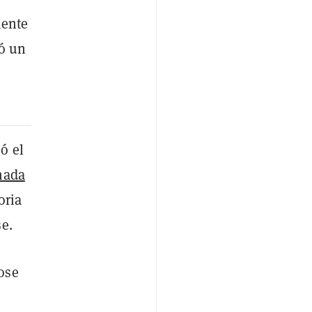
mente
ó un
ó el
mada
oria
e.
ose