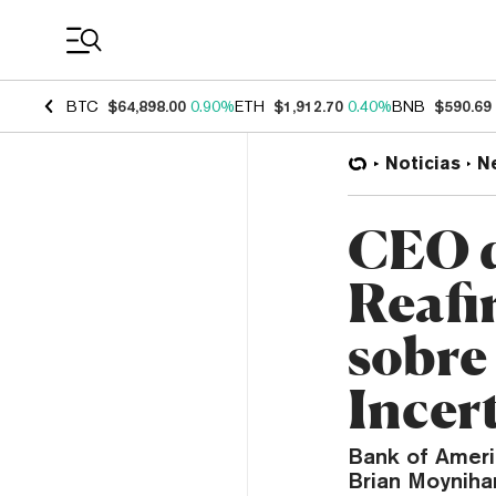
Coin Prices
BTC
$64,898.00
0.90%
ETH
$1,912.70
0.40%
BNB
$590.69
Noticias
N
CEO d
Reafi
sobre
Incer
Bank of Ameri
Brian Moyniha