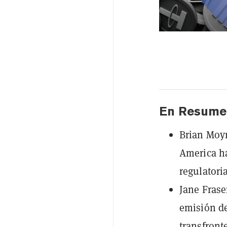
En Resume
Brian Moyn
America ha
regulatori
Jane Frase
emisión de
transfront