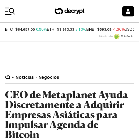
Coin Prices
$64,657.00
$1,913.33
$593.09
BTC
0.50%
ETH
2.10%
BNB
-1.30%
USDC
Price data by
Noticias
Negocios
CEO de Metaplanet Ayuda
Discretamente a Adquirir
Empresas Asiáticas para
Impulsar Agenda de
Bitcoin