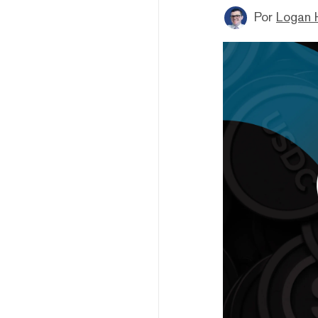
Por
Logan 