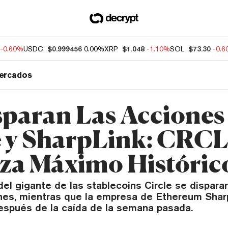
-0.60%
USDC
$0.999456
0.00%
XRP
$1.048
-1.10%
SOL
$73.30
-0.
ercados
sparan Las Acciones
e y SharpLink: CRC
za Máximo Históric
el gigante de las stablecoins Circle se dispara
nes, mientras que la empresa de Ethereum Sha
espués de la caída de la semana pasada.