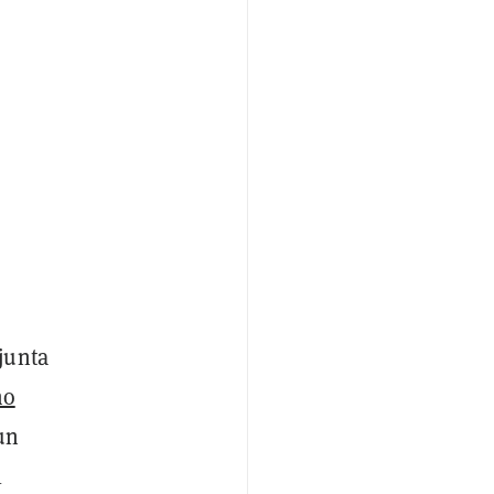
junta
mo
un
l