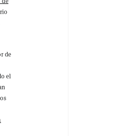
 de
rio
n
or de
do el
an
cos
m