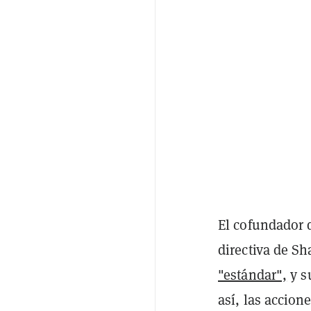
El cofundador 
directiva de S
"estándar",
y s
así, las accio