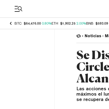
Coin Prices
BTC
$64,476.00
0.80%
ETH
$1,902.25
2.00%
BNB
$593.09
Noticias
M
Se Di
Circl
Alcan
Las acciones d
máximos el lu
se recupera d