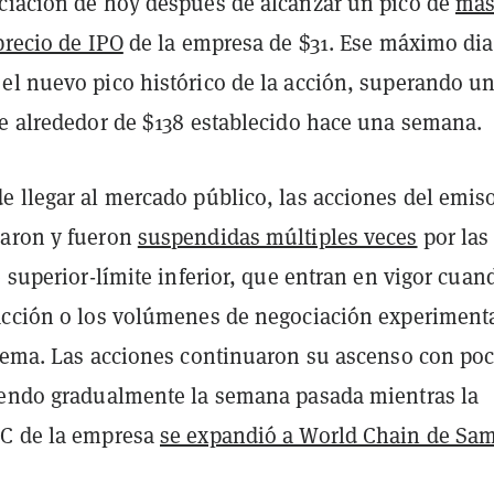
ciación de hoy después de alcanzar un pico de
más
precio de IPO
de la empresa de $31. Ese máximo dia
el nuevo pico histórico de la acción, superando u
de alrededor de $138 establecido hace una semana.
e llegar al mercado público, las acciones del emis
raron y fueron
suspendidas múltiples veces
por las
e superior-límite inferior, que entran en vigor cuan
acción o los volúmenes de negociación experiment
trema. Las acciones continuaron su ascenso con po
iendo gradualmente la semana pasada mientras la
DC de la empresa
se expandió a World Chain de Sa