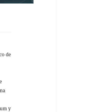
co de
e
una
eum y