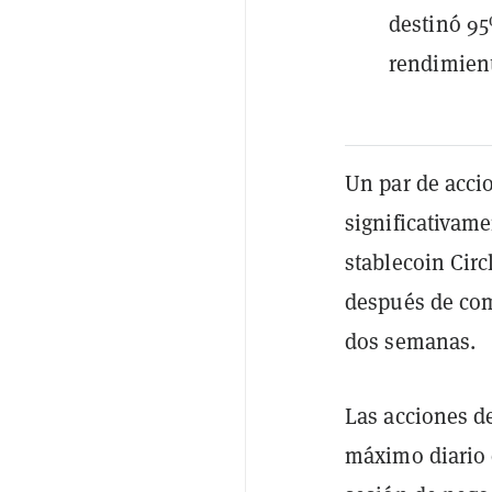
destinó 95
rendimient
Un par de acci
significativame
stablecoin Cir
después de com
dos semanas.
Las acciones d
máximo diario 