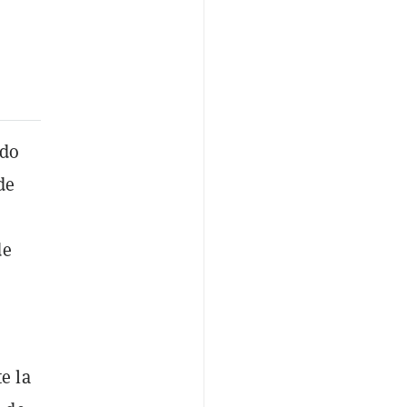
ndo
de
de
e la