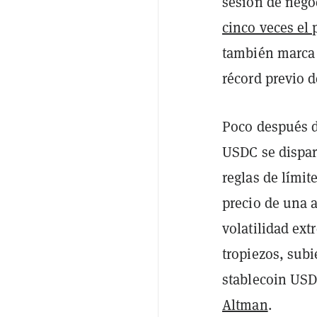
sesión de nego
cinco veces el 
también marca 
récord previo 
Poco después d
USDC se dispa
reglas de límit
precio de una 
volatilidad ex
tropiezos, sub
stablecoin US
Altman
.