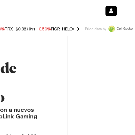
60%
TRX
$0.327011
-0.50%
FIGR_HELOC
$1.02
1.70%
HYPE
$55.07
-
Price data by
 de
L
o
ron a nuevos
rpLink Gaming