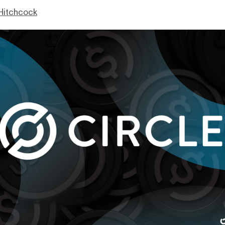
Hitchcock