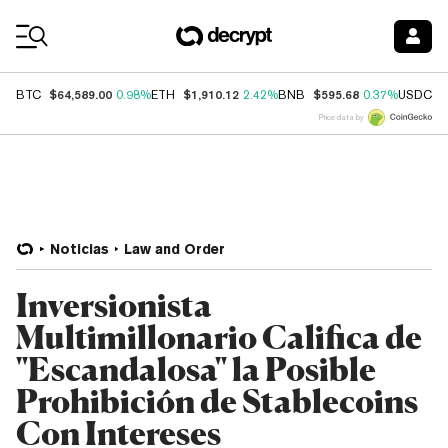
Coin Prices
$64,589.00
$1,910.12
$595.68
$
BTC
0.98%
ETH
2.42%
BNB
0.37%
USDC
Price data by
Noticias
Law and Order
Inversionista
Multimillonario Califica de
"Escandalosa" la Posible
Prohibición de Stablecoins
Con Intereses