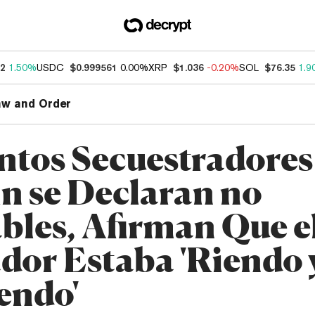
52
1.50%
USDC
$0.999561
0.00%
XRP
$1.036
-0.20%
SOL
$76.35
1.9
aw and Order
ntos Secuestradores
in se Declaran no
bles, Afirman Que e
dor Estaba 'Riendo 
endo'