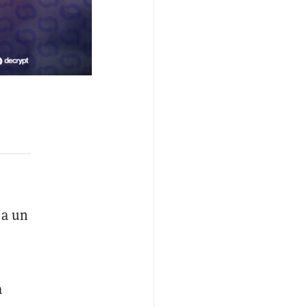
 a un
a