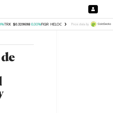
0%
TRX
$0.329698
0.30%
FIGR_HELOC
$1.001
-2.70%
HYPE
$54.28
Price data by
 de
l
y