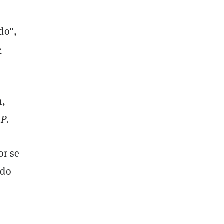
do",
e
n,
AP
.
or se
ido