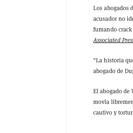
Los abogados d
acusador no id
fumando crack 
Associated Pres
"La historia qu
abogado de Dupl
El abogado de W
movía libremen
cautivo y tortu