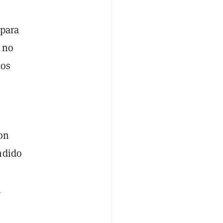
 para
 no
dos
con
ndido
n