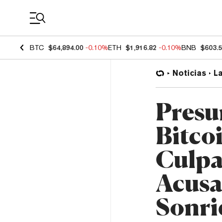
Coin Prices
BTC
$64,894.00
-0.10%
ETH
$1,916.82
-0.10%
BNB
$603.
Noticias
L
Presu
Bitco
Culpa
Acusa
Sonri