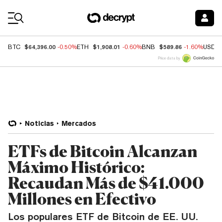
Coin Prices
$64,396.00
$1,908.01
$589.86
BTC
-0.50%
ETH
-0.60%
BNB
-1.60%
USDC
Price data by
Noticias
Mercados
ETFs de Bitcoin Alcanzan
Máximo Histórico:
Recaudan Más de $41.000
Millones en Efectivo
Los populares ETF de Bitcoin de EE. UU.