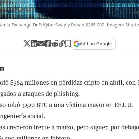
an la Exchange DeFi KyberSwap y Roban $265.000. Imagen: Shutte
Add on Google
n
ortó $364 millones en pérdidas cripto en abril, con 
igados a ataques de phishing.
so robó 3.520 BTC a una víctima mayor en EE.UU.
ngeniería social.
as crecieron frente a marzo, pero siguen por debajo
$1.500 millones en febrero.