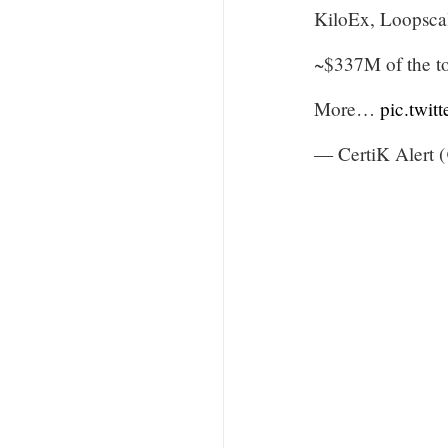
KiloEx, Loopscal
~$337M of the tot
More…
pic.twi
— CertiK Alert 