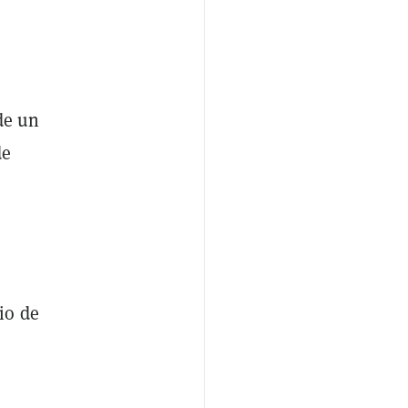
de un
de
io de