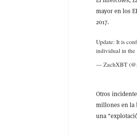
mayor en los E
2017.
Update: It is con
individual in the
— ZachXBT (@z
Otros incidente
millones en la
una "explotació