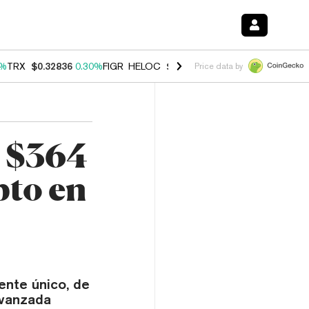
0%
TRX
$0.32836
0.30%
FIGR_HELOC
$1.007
-2.70%
HYPE
$54.58
-3
Price data by
e $364
pto en
ente único, de
avanzada