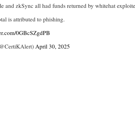
e and zkSync all had funds returned by whitehat exploite
al is attributed to phishing.
tter.com/0GBcSZgdPB
(@CertiKAlert)
April 30, 2025