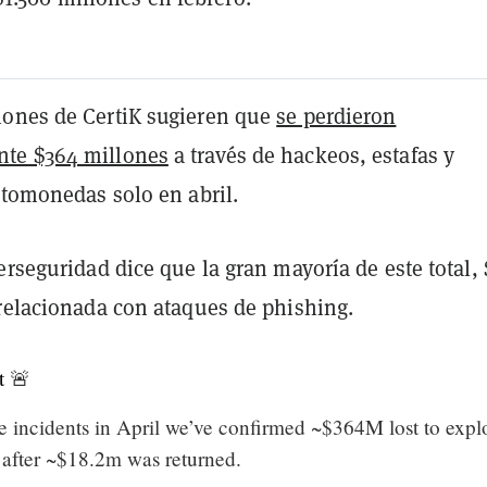
ones de CertiK sugieren que
se perdieron
te $364 millones
a través de hackeos, estafas y
ptomonedas solo en abril.
erseguridad dice que la gran mayoría de este total, 
 relacionada con ataques de phishing.
t
🚨
e incidents in April we’ve confirmed ~$364M lost to explo
after ~$18.2m was returned.