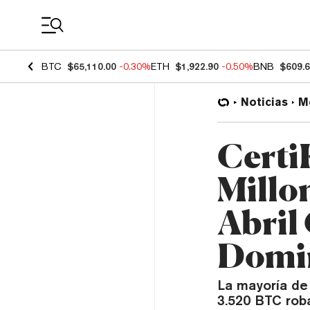
Coin Prices
BTC
$65,110.00
-0.30%
ETH
$1,922.90
-0.50%
BNB
$609.
Noticias
M
Certi
Millo
Abril
Domi
La mayoría de
3.520 BTC rob