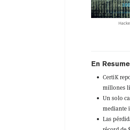
Hacke
En Resume
CertiK rep
millones l
Un solo ca
mediante i
Las pérdid
récord de 