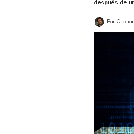
después de un
Por
Connor