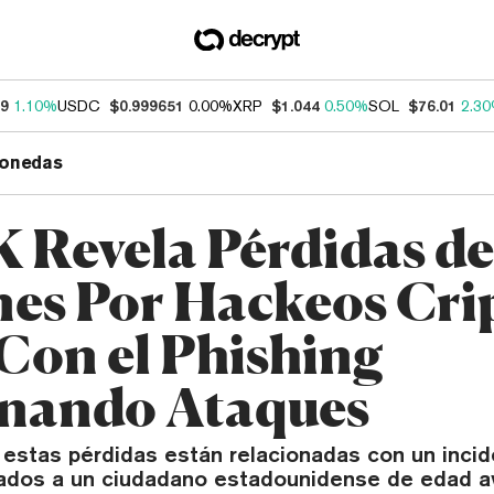
69
1.10%
USDC
$0.999651
0.00%
XRP
$1.044
0.50%
SOL
$76.01
2.3
onedas
K Revela Pérdidas d
nes Por Hackeos Cri
 Con el Phishing
nando Ataques
 estas pérdidas están relacionadas con un incid
ados a un ciudadano estadounidense de edad 