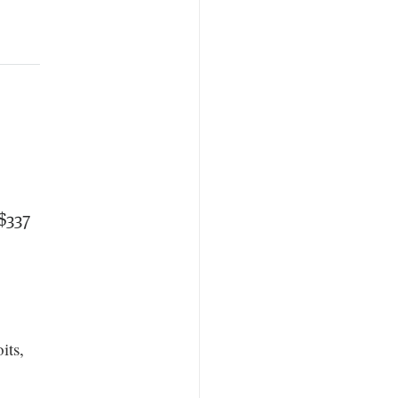
$337
its,