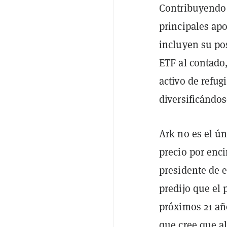
Contribuyendo 
principales apo
incluyen su pos
ETF al contado
activo de refug
diversificándos
Ark no es el ú
precio por enc
presidente de e
predijo que el 
próximos 21 añ
que cree que a