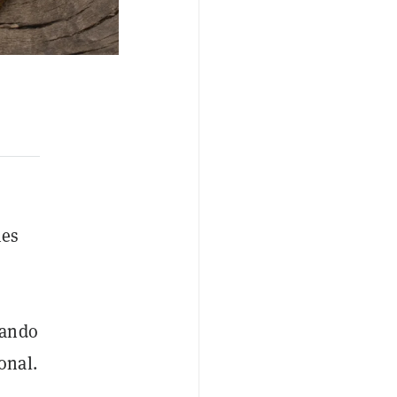
nes
cando
onal.