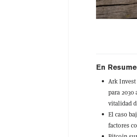
En Resume
Ark Invest
para 2030 
vitalidad d
El caso ba
factores c
Bitcoin su