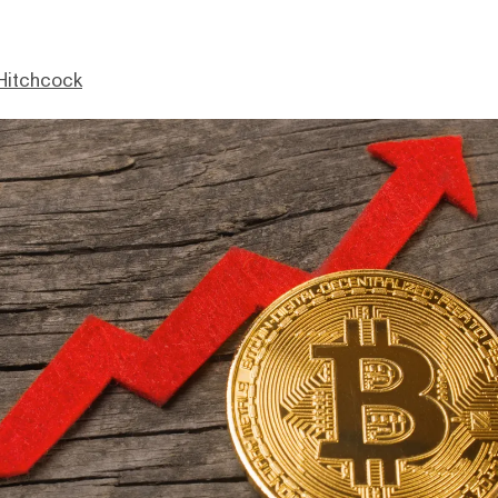
Hitchcock