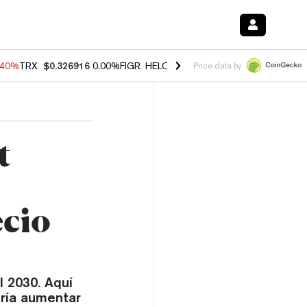
.40%
TRX
$0.326916
0.00%
FIGR_HELOC
$1.035
1.50%
HYPE
$55.65
Price data by
t
ecio
l 2030. Aquí
dría aumentar