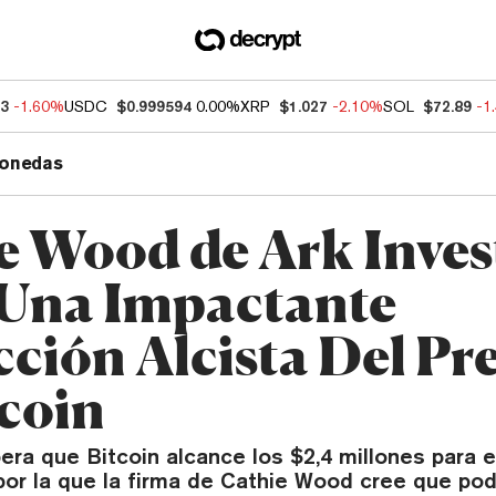
03
-1.60%
USDC
$0.999594
0.00%
XRP
$1.027
-2.10%
SOL
$72.89
-1
onedas
e Wood de Ark Inves
Una Impactante
cción Alcista Del Pr
tcoin
era que Bitcoin alcance los $2,4 millones para e
 por la que la firma de Cathie Wood cree que po