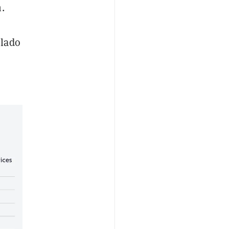
.
elado