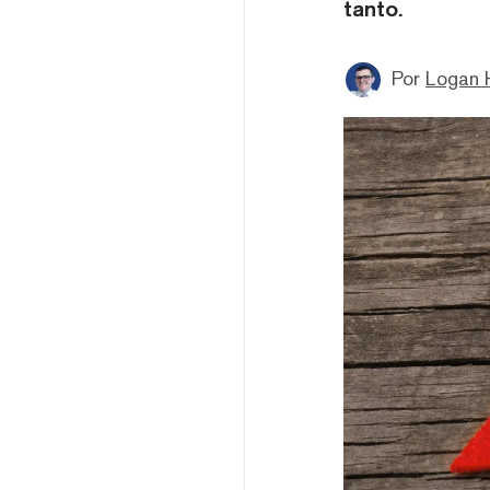
tanto.
Por
Logan 