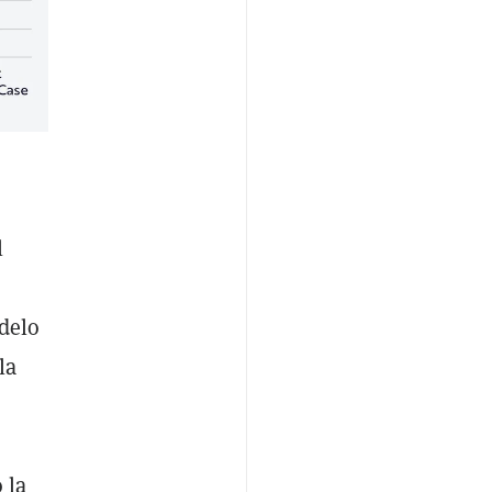
l
delo
la
 la