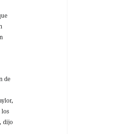
que
n
un
n de
aylor,
 los
 dijo
.