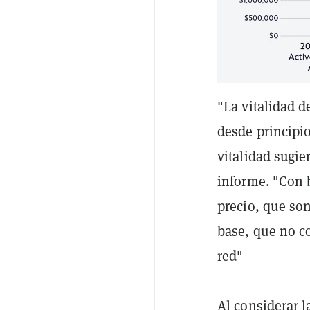
"La vitalidad d
desde principi
vitalidad sugie
informe. "Con b
precio, que s
base, que no co
red"
Al considerar l