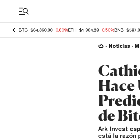
Coin Prices
BTC
$64,360.00
-0.80%
ETH
$1,904.28
-0.50%
BNB
$587.
Noticias
M
Cathi
Hace 
Predi
de Bi
Ark Invest esp
está la razón