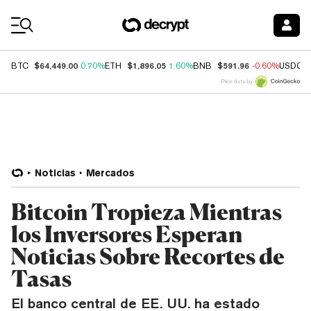
Coin Prices
$64,449.00
$1,896.05
$591.96
BTC
0.70%
ETH
1.60%
BNB
-0.60%
USDC
Price data by
Noticias
Mercados
Bitcoin Tropieza Mientras
los Inversores Esperan
Noticias Sobre Recortes de
Tasas
El banco central de EE. UU. ha estado