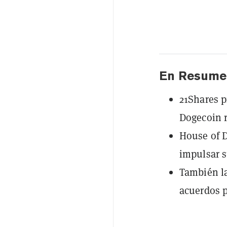
En Resume
21Shares p
Dogecoin 
House of D
impulsar s
También la
acuerdos 