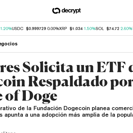
1.20%
USDC
$0.999729
0.00%
XRP
$1.034
1.50%
SOL
$74.72
2.60%
egocios
res Solicita un ETF 
oin Respaldado po
 of Doge
rativo de la Fundación Dogecoin planea comercia
s apunta a una adopción más amplia de la popu