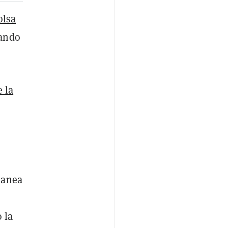
olsa
yando
e la
lanea
 la