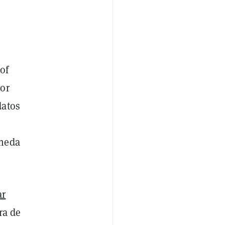
of
lor
datos
oneda
ar
ra de