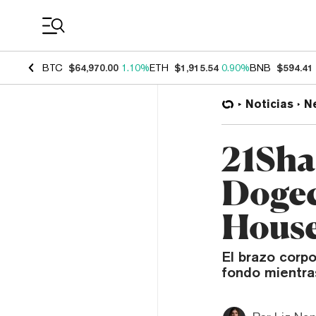
Coin Prices
BTC
$64,970.00
1.10%
ETH
$1,915.54
0.90%
BNB
$594.41
Noticias
N
21Sha
Dogec
House
El brazo corpo
fondo mientra