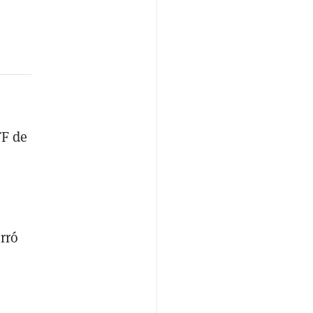
TF de
rró