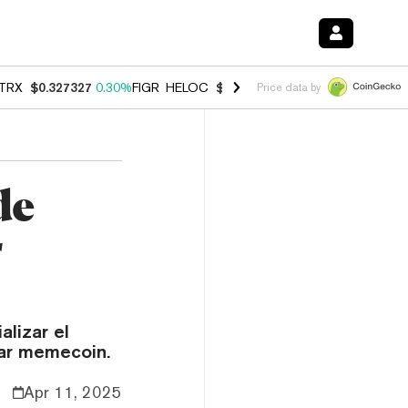
TRX
$0.327327
0.30%
FIGR_HELOC
$1.007
-2.70%
HYPE
$54.32
-1.
Price data by
de
r
lizar el
lar memecoin.
Apr 11, 2025