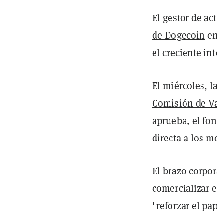
El gestor de ac
de Dogecoin
en
el creciente i
El miércoles, l
Comisión de Va
aprueba, el fon
directa a los 
El brazo corpo
comercializar e
"reforzar el pa