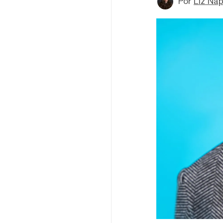
Por
Liz Nap