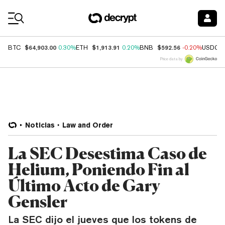
Coin Prices
$64,903.00
$1,913.91
$592.56
BTC
0.30%
ETH
0.20%
BNB
-0.20%
USDC
Price data by
Noticias
Law and Order
La SEC Desestima Caso de
Helium, Poniendo Fin al
Último Acto de Gary
Gensler
La SEC dijo el jueves que los tokens de