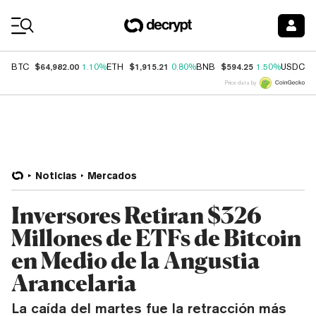
Coin Prices
$64,982.00
$1,915.21
$594.25
$
BTC
1.10%
ETH
0.80%
BNB
1.50%
USDC
Price data by
Noticias
Mercados
Inversores Retiran $326
Millones de ETFs de Bitcoin
en Medio de la Angustia
Arancelaria
La caída del martes fue la retracción más