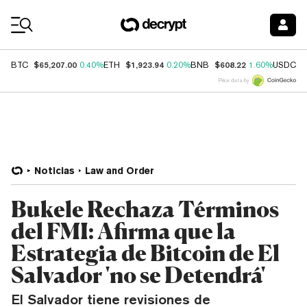
Coin Prices
$65,207.00
$1,923.94
$608.22
$
BTC
0.40%
ETH
0.20%
BNB
1.60%
USDC
Price data by
Noticias
Law and Order
Bukele Rechaza Términos
del FMI: Afirma que la
Estrategia de Bitcoin de El
Salvador 'no se Detendrá'
El Salvador tiene revisiones de