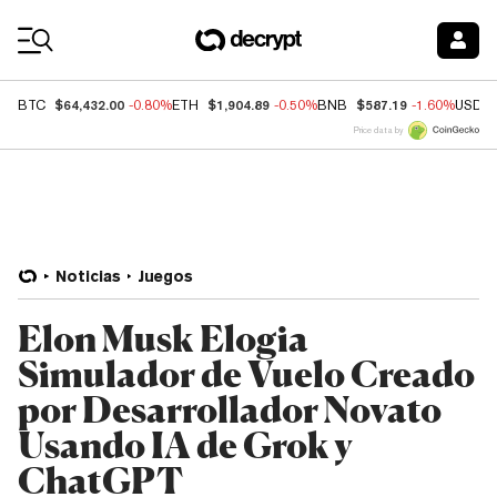
Coin Prices
$64,432.00
$1,904.89
$587.19
BTC
-0.80%
ETH
-0.50%
BNB
-1.60%
USDC
Price data by
Noticias
Juegos
Elon Musk Elogia
Simulador de Vuelo Creado
por Desarrollador Novato
Usando IA de Grok y
ChatGPT