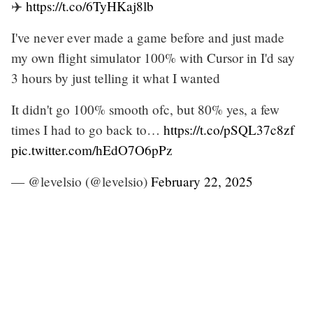
✈️
https://t.co/6TyHKaj8lb
I've never ever made a game before and just made
my own flight simulator 100% with Cursor in I'd say
3 hours by just telling it what I wanted
It didn't go 100% smooth ofc, but 80% yes, a few
times I had to go back to…
https://t.co/pSQL37c8zf
pic.twitter.com/hEdO7O6pPz
— @levelsio (@levelsio)
February 22, 2025