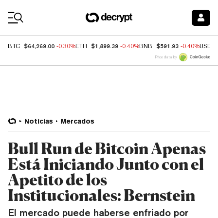
Coin Prices
$64,269.00
$1,899.39
$591.93
BTC
-0.30%
ETH
-0.40%
BNB
-0.40%
USDC
Price data by
Noticias
Mercados
Bull Run de Bitcoin Apenas
Está Iniciando Junto con el
Apetito de los
Institucionales: Bernstein
El mercado puede haberse enfriado por