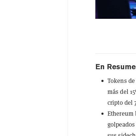
En Resume
Tokens de
más del 15
cripto del
Ethereum b
golpeados 
sus sidech