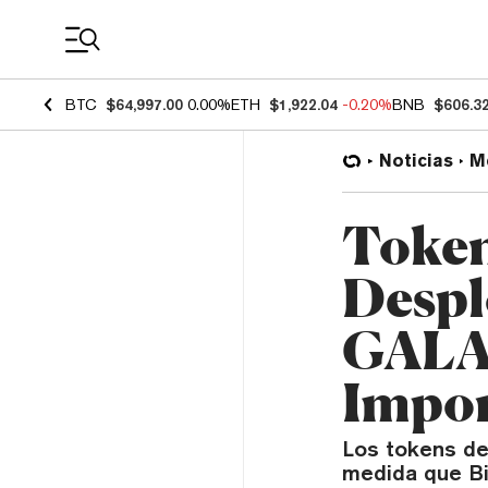
Coin Prices
BTC
$64,997.00
0.00%
ETH
$1,922.04
-0.20%
BNB
$606.3
Noticias
M
Token
Despl
GALA 
Impor
Los tokens de
medida que Bi