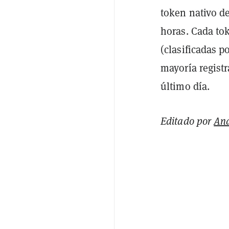
token nativo d
horas. Cada to
(clasificadas p
mayoría regist
último día.
Editado por
An