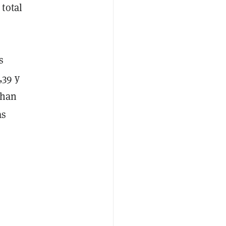
total
s
,39 y
 han
as