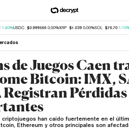
2
1.40%
USDC
$0.999566
0.00%
XRP
$1.039
0.00%
SOL
$76.70
1.10
ercados
s de Juegos Caen tr
ome Bitcoin: IMX, 
Registran Pérdidas
tantes
 criptojuegos han caído fuertemente en el últim
tcoin, Ethereum y otros principales son afectad