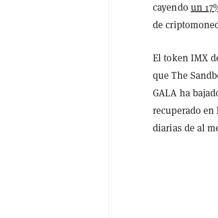
cayendo
un 17
de criptomone
El token IMX d
que The Sandb
GALA ha bajado
recuperado en 
diarias de al m