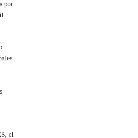
s por
il
o
pales
s
e
S, el