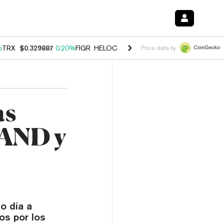
%
TRX
$0.329887
0.20%
FIGR_HELOC
$1.001
-2.70%
HYPE
$54.47
-0
Price data by
as
SAND y
o día a
os por los