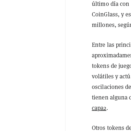
último día con 
CoinGlass, y e
millones, segú
Entre las prin
aproximadament
tokens de jueg
volátiles y ac
oscilaciones d
tienen alguna
capa2
.
Otros tokens d