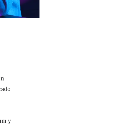
on
cado
eum y