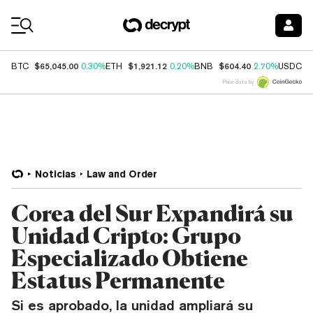
Coin Prices
$65,045.00
$1,921.12
$604.40
$
BTC
0.30%
ETH
0.20%
BNB
2.70%
USDC
Price data by
Noticias
Law and Order
Corea del Sur Expandirá su
Unidad Cripto: Grupo
Especializado Obtiene
Estatus Permanente
Si es aprobado, la unidad ampliará su