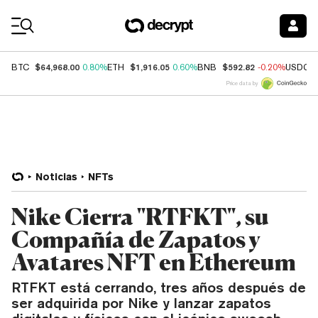
Coin Prices
$64,968.00
$1,916.05
$592.82
BTC
0.80%
ETH
0.60%
BNB
-0.20%
USDC
Price data by
Noticias
NFTs
Nike Cierra "RTFKT", su
Compañía de Zapatos y
Avatares NFT en Ethereum
RTFKT está cerrando, tres años después de
ser adquirida por Nike y lanzar zapatos