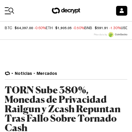
Coin Prices
$64,397.00
$1,905.05
$591.91
BTC
-0.60%
ETH
-0.50%
BNB
-1.30%
USDC
Price data by
Noticias
Mercados
TORN Sube 380%,
Monedas de Privacidad
Railgun y Zcash Repuntan
Tras Fallo Sobre Tornado
Cash