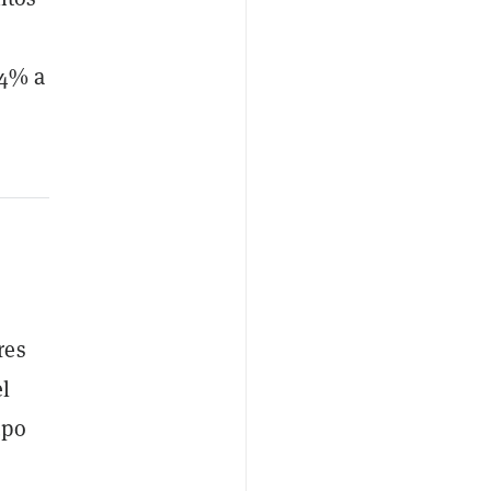
64% a
res
l
upo