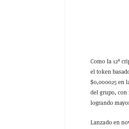
Como la 12ª cr
el token basa
$0,000025 en la
del grupo, co
logrando mayor
Lanzado en nov