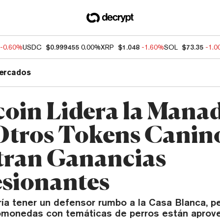
-0.60%
USDC
$0.999455
0.00%
XRP
$1.048
-1.60%
SOL
$73.35
-1.
ercados
oin Lidera la Mana
Otros Tokens Canin
tran Ganancias
sionantes
ía tener un defensor rumbo a la Casa Blanca, p
omonedas con temáticas de perros están aprov