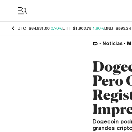
Coin Prices
BTC
$64,531.00
0.70%
ETH
$1,903.75
1.60%
BNB
$593.24
Noticias
M
Dogec
Pero 
Regis
Impre
Dogecoin podr
grandes cript