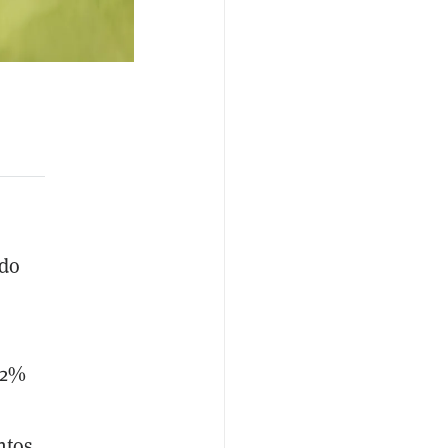
ndo
n
32%
ntos