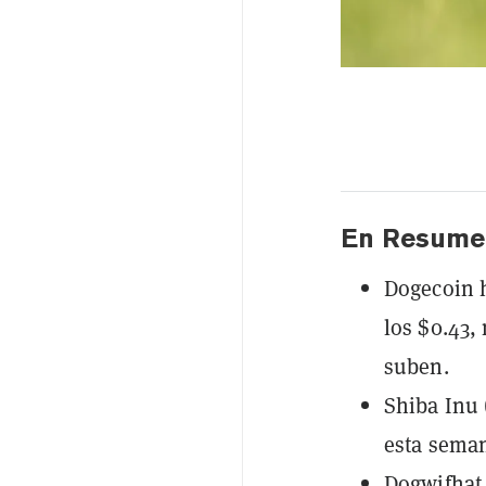
En Resume
Dogecoin h
los $0.43,
suben.
Shiba Inu 
esta seman
Dogwifhat