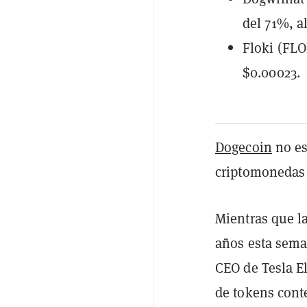
del 71%, a
Floki (FLO
$0.00023.
Dogecoin
no es
criptomonedas
Mientras que l
años esta sem
CEO de Tesla 
de tokens cont