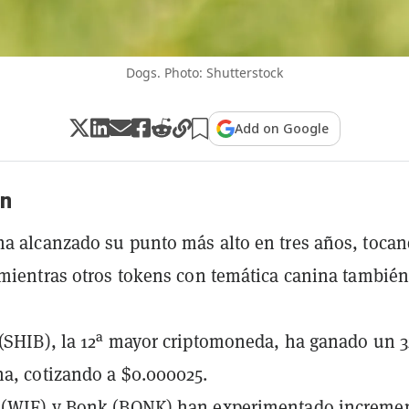
Dogs. Photo: Shutterstock
Add on Google
n
a alcanzado su punto más alto en tres años, toca
 mientras otros tokens con temática canina tambié
(SHIB), la 12ª mayor criptomoneda, ha ganado un 
a, cotizando a $0.000025.
 (WIF) y Bonk (BONK) han experimentado increme