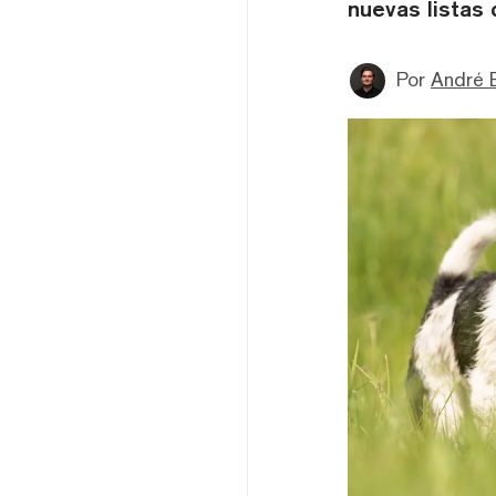
nuevas listas
Por
André 