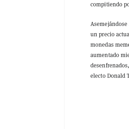
compitiendo po
Asemejándose a
un precio actua
monedas meme 
aumentado mien
desenfrenados, 
electo Donald 