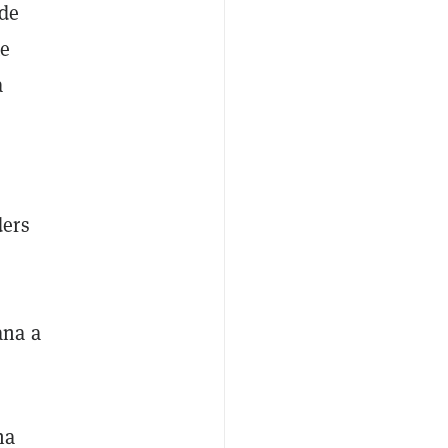
 de
te
a
ders
ana a
ha