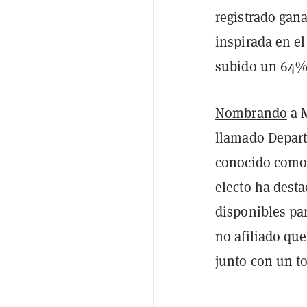
registrado gana
inspirada en e
subido un 64% 
Nombrando
a M
llamado Depart
conocido como D
electo ha dest
disponibles par
no afiliado qu
junto con un to