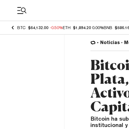
Coin Prices
BTC
$64,132.00
-0.50%
ETH
$1,894.20
0.00%
BNB
$586.1
Noticias
M
Bitco
Plata,
Activ
Capit
Bitcoin ha su
institucional 