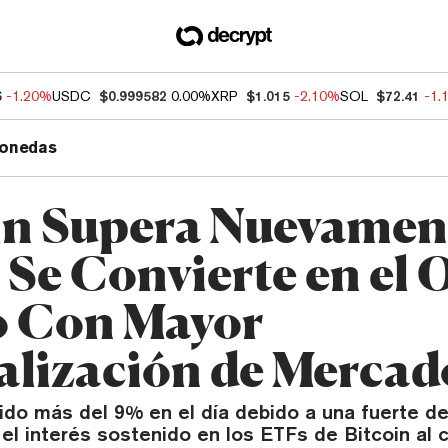
6
-1.20%
USDC
$0.999582
0.00%
XRP
$1.015
-2.10%
SOL
$72.41
-1.
onedas
in Supera Nuevament
 Se Convierte en el 
o Con Mayor
alización de Mercad
bido más del 9% en el día debido a una fuerte 
y el interés sostenido en los ETFs de Bitcoin al