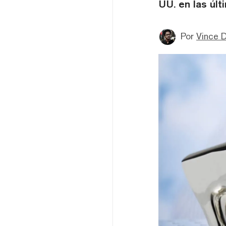
UU. en las úl
Por
Vince D