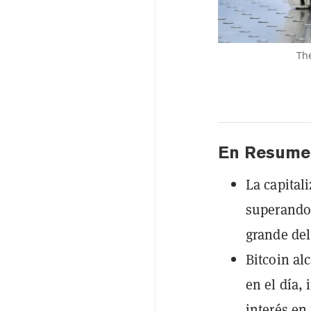
The
En Resume
La capital
superando 
grande de
Bitcoin a
en el día,
interés en