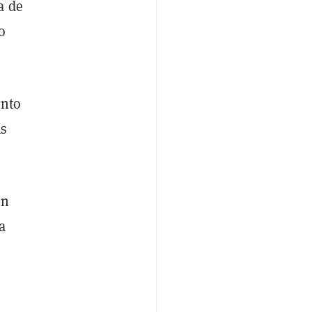
a de
o
ento
as
en
a