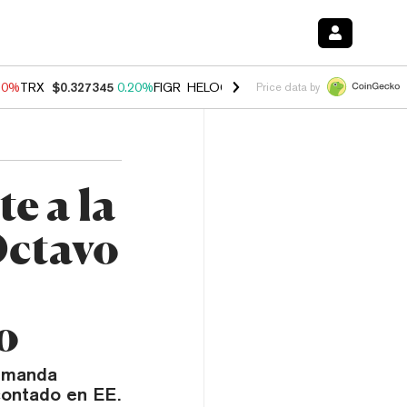
10%
TRX
$0.327345
0.20%
FIGR_HELOC
$1.035
0.20%
HYPE
$55.11
Price data by
e a la
Octavo
o
demanda
 contado en EE.