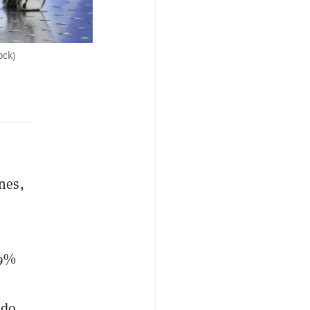
ock)
nes,
 9%
ado.