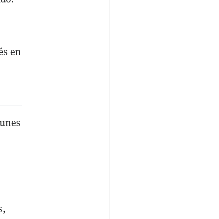
és en
lunes
s,