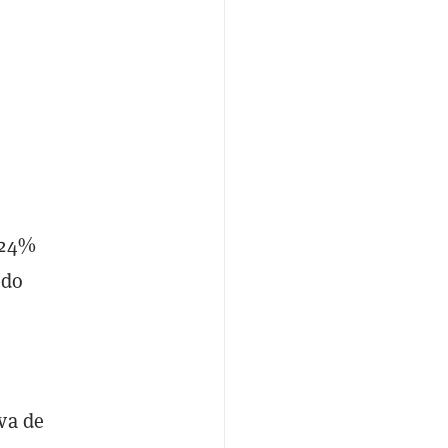
,24%
ado
va de