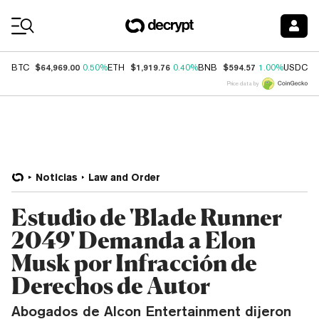
Coin Prices
$64,969.00
$1,919.76
$594.57
$
BTC
0.50%
ETH
0.40%
BNB
1.00%
USDC
Price data by
Noticias
Law and Order
Estudio de 'Blade Runner
2049' Demanda a Elon
Musk por Infracción de
Derechos de Autor
Abogados de Alcon Entertainment dijeron