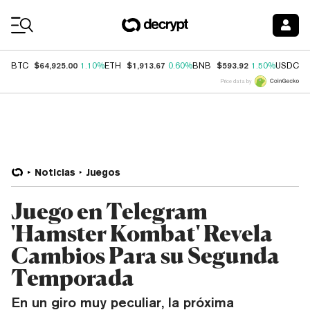
Coin Prices
$64,925.00
$1,913.67
$593.92
$
BTC
1.10%
ETH
0.60%
BNB
1.50%
USDC
Price data by
Noticias
Juegos
Juego en Telegram
'Hamster Kombat' Revela
Cambios Para su Segunda
Temporada
En un giro muy peculiar, la próxima