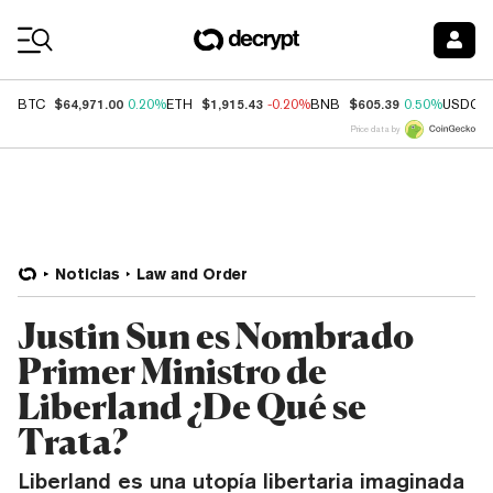
Coin Prices
$64,971.00
$1,915.43
$605.39
BTC
0.20%
ETH
-0.20%
BNB
0.50%
USDC
Price data by
Noticias
Law and Order
Justin Sun es Nombrado
Primer Ministro de
Liberland ¿De Qué se
Trata?
Liberland es una utopía libertaria imaginada