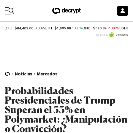
Coin Prices
$64,402.00
$1,905.66
$590.89
BTC
0.00%
ETH
1.00%
BNB
-1.00%
USDC
Price data by
Noticias
Mercados
Probabilidades
Presidenciales de Trump
Superan el 53% en
Polymarket: ¿Manipulación
o Convicción?