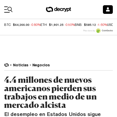
Coin Prices
$64,266.00
$1,901.25
$585.12
BTC
-0.80%
ETH
-0.50%
BNB
-1.60%
USDC
Price data by
Noticias
Negocios
4.4 millones de nuevos
americanos pierden sus
trabajos en medio de un
mercado alcista
El desempleo en Estados Unidos sigue