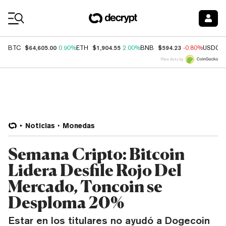
Coin Prices
$64,605.00
$1,904.55
$594.23
BTC
0.90%
ETH
2.00%
BNB
-0.80%
USDC
Price data by
Noticias
Monedas
Semana Cripto: Bitcoin
Lidera Desfile Rojo Del
Mercado, Toncoin se
Desploma 20%
Estar en los titulares no ayudó a Dogecoin