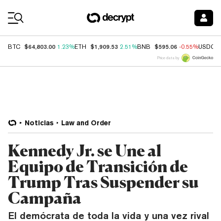
Coin Prices
$64,803.00
$1,909.53
$595.06
BTC
1.23%
ETH
2.51%
BNB
-0.55%
USDC
Price data by
Noticias
Law and Order
Kennedy Jr. se Une al
Equipo de Transición de
Trump Tras Suspender su
Campaña
El demócrata de toda la vida y una vez rival