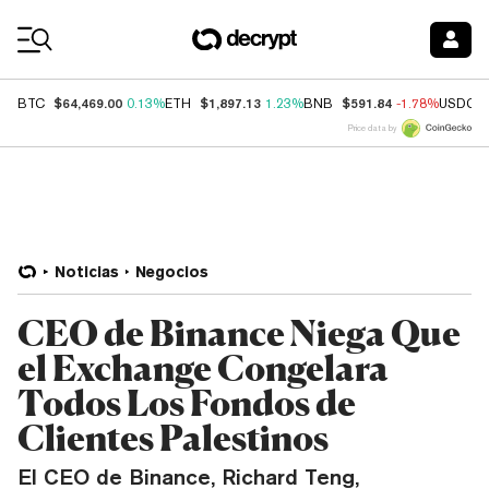
Coin Prices
$64,469.00
$1,897.13
$591.84
BTC
0.13%
ETH
1.23%
BNB
-1.78%
USDC
Price data by
Noticias
Negocios
CEO de Binance Niega Que
el Exchange Congelara
Todos Los Fondos de
Clientes Palestinos
El CEO de Binance, Richard Teng,