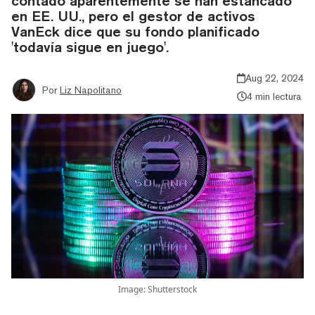
contado aparentemente se han estancado
en EE. UU., pero el gestor de activos
VanEck dice que su fondo planificado
'todavía sigue en juego'.
Aug 22, 2024
Por
Liz Napolitano
4 min lectura
Image: Shutterstock