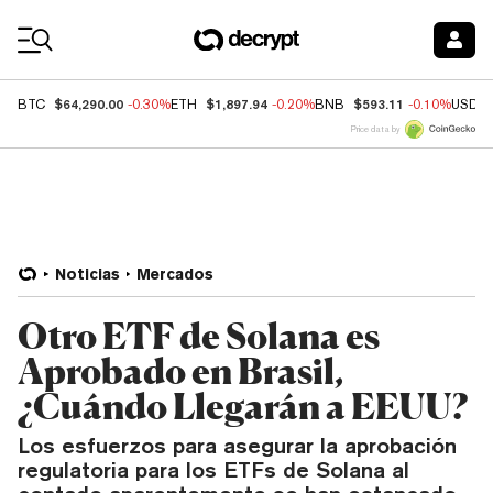
Coin Prices
$64,290.00
$1,897.94
$593.11
BTC
-0.30%
ETH
-0.20%
BNB
-0.10%
USDC
Price data by
Noticias
Mercados
Otro ETF de Solana es
Aprobado en Brasil,
¿Cuándo Llegarán a EEUU?
Los esfuerzos para asegurar la aprobación
regulatoria para los ETFs de Solana al