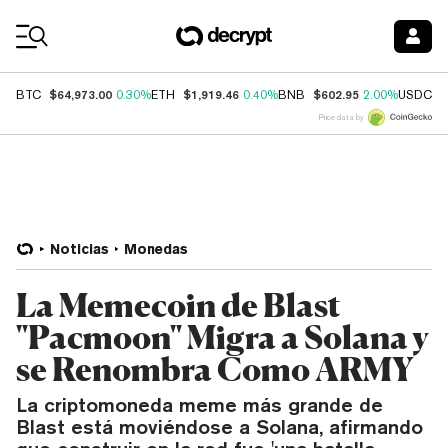
Coin Prices
$64,973.00
$1,919.46
$602.95
$
BTC
0.30%
ETH
0.40%
BNB
2.00%
USDC
Price data by
Noticias
Monedas
La Memecoin de Blast
"Pacmoon" Migra a Solana y
se Renombra Como ARMY
La criptomoneda meme más grande de
Blast está moviéndose a Solana, afirmando