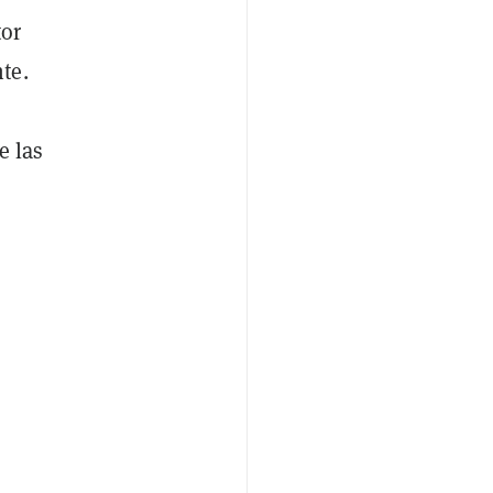
tor
te.
e las