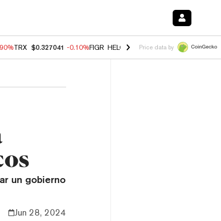
.90%
TRX
$0.327041
-0.10%
FIGR_HELOC
$1.018
-3.00%
HYPE
$56.0
Price data by
a
cos
rar un gobierno
Jun 28, 2024