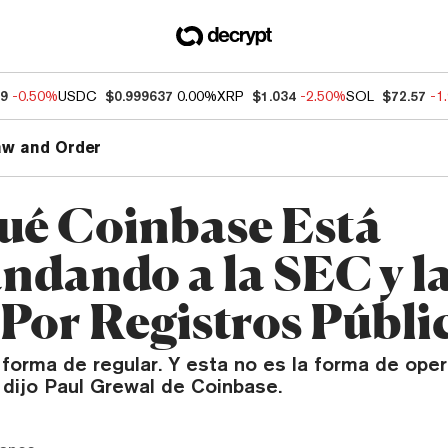
49
-0.50%
USDC
$0.999637
0.00%
XRP
$1.034
-2.50%
SOL
$72.57
-1
aw and Order
ué Coinbase Está
dando a la SEC y l
Por Registros Públi
 forma de regular. Y esta no es la forma de ope
 dijo Paul Grewal de Coinbase.