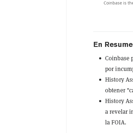
Coinbase is th
En Resume
Coinbase p
por incump
History As
obtener "c
History As
a revelar 
la FOIA.