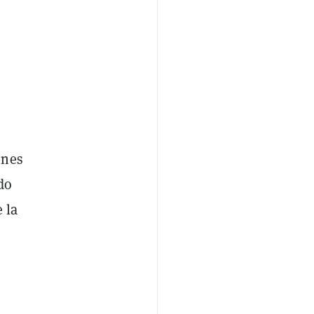
ones
do
 la