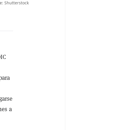
e: Shutterstock
DIC
para
garse
nes a