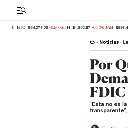
Coin Prices
BTC
$64,275.00
-0.50%
ETH
$1,902.87
-0.20%
BNB
$591.
Noticias
L
Por Q
Deman
FDIC 
"Esta no es la
transparente",