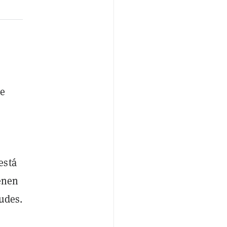
de
está
ienen
tudes.