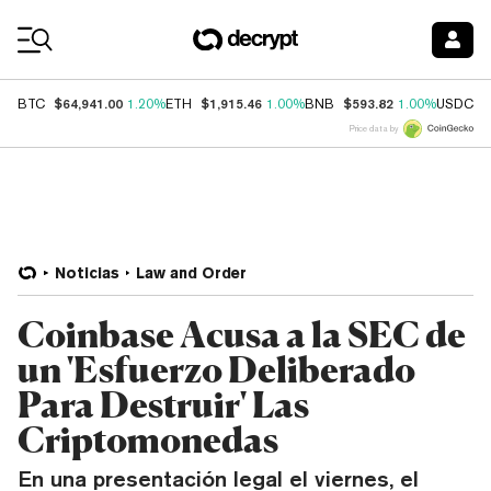
Coin Prices
$64,941.00
$1,915.46
$593.82
$
BTC
1.20%
ETH
1.00%
BNB
1.00%
USDC
Price data by
Noticias
Law and Order
Coinbase Acusa a la SEC de
un 'Esfuerzo Deliberado
Para Destruir' Las
Criptomonedas
En una presentación legal el viernes, el