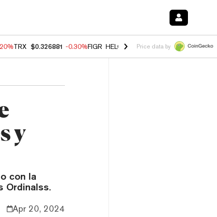
.20%
TRX
$0.326881
-0.30%
FIGR_HELOC
$1.02
-1.50%
HYPE
$56.14
Price data by
e
s y
o con la
 Ordinalss.
Apr 20, 2024