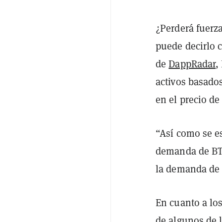
¿Perderá fuerz
puede decirlo 
de
DappRadar
,
activos basado
en el precio de
“Así como se es
demanda de BTC
la demanda de 
En cuanto a lo
de algunos de 