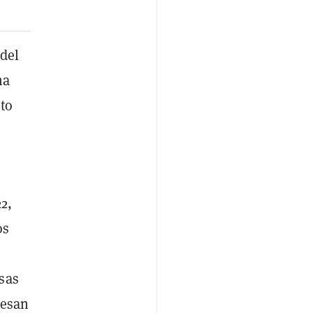
del
na
to
2,
os
sas
resan