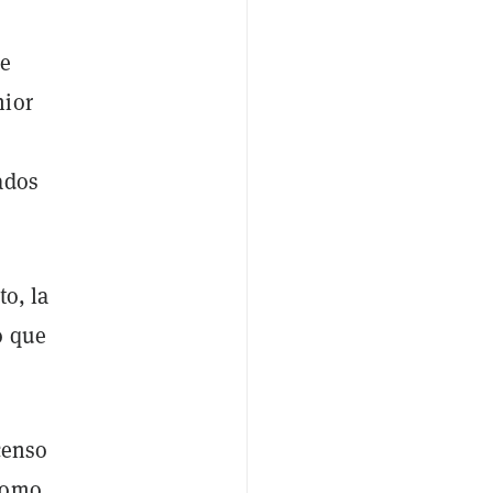
ie
nior
ados
to, la
o que
censo
 como