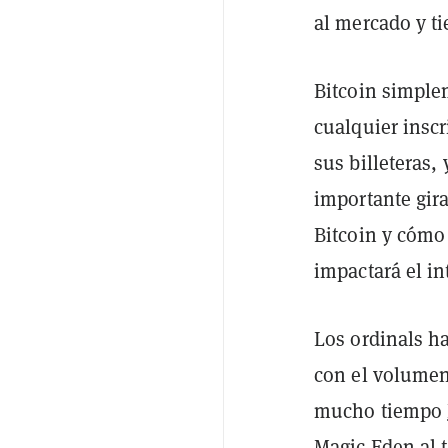
al mercado y t
Bitcoin simple
cualquier insc
sus billeteras,
importante gir
Bitcoin y cómo
impactará el in
Los ordinals h
con el volumen
mucho tiempo
Magic Eden
al 