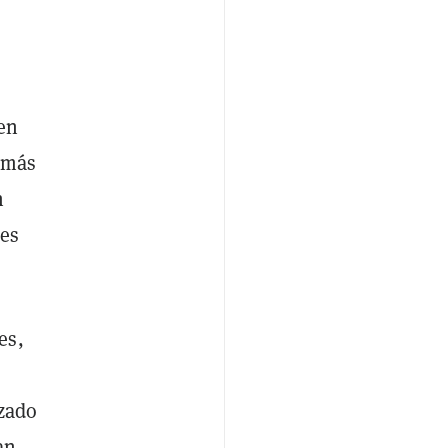
 en
a más
n
nes
es,
uzado
an