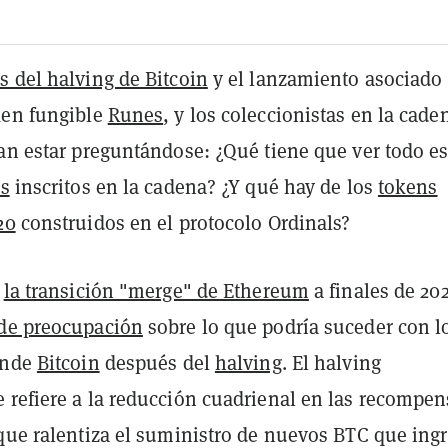
s del halving de Bitcoin
y el lanzamiento asociado 
ken fungible
Runes
, y los coleccionistas en la cade
ían estar preguntándose: ¿Qué tiene que ver todo es
ls
i
nscritos en la cadena? ¿Y qué hay de los
tokens
20
construidos en el protocolo Ordinals?
e
la transición "merge" de Ethereum
a finales de 202
de preocupación
sobre lo que podría suceder con l
inde
Bitcoin
después del
halving
. El halving
 refiere a la reducción cuadrienal en las recompen
 que ralentiza el suministro de nuevos BTC que ing