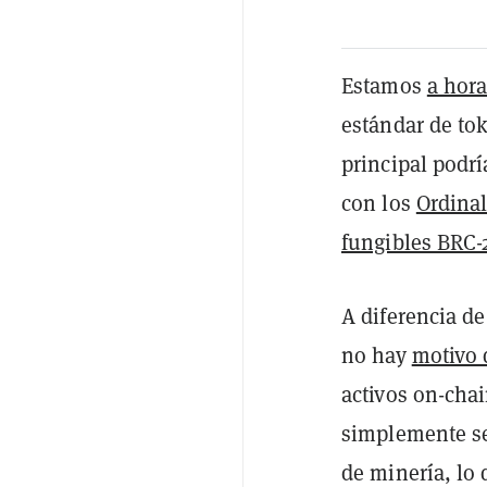
Estamos
a hora
estándar de to
principal podr
con los
Ordina
fungibles BRC-
A diferencia d
no hay
motivo 
activos on-cha
simplemente se
de minería, lo