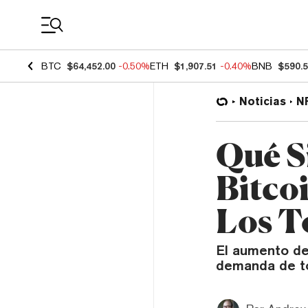
Coin Prices
BTC
$64,452.00
-0.50%
ETH
$1,907.51
-0.40%
BNB
$590.
Noticias
N
Qué Si
Bitco
Los T
El aumento de 
demanda de to