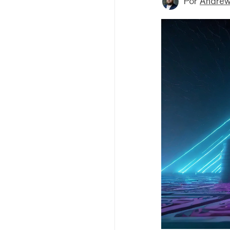
Por
Andrew