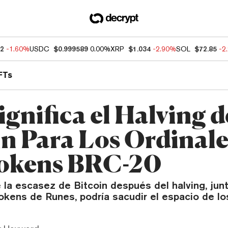
52
-1.60%
USDC
$0.999589
0.00%
XRP
$1.034
-2.90%
SOL
$72.85
-2
FTs
gnifica el Halving d
in Para Los Ordinale
okens BRC-20
la escasez de Bitcoin después del halving, junt
kens de Runes, podría sacudir el espacio de los