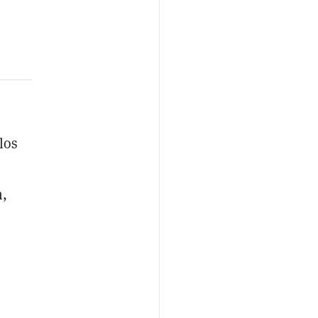
los
n,