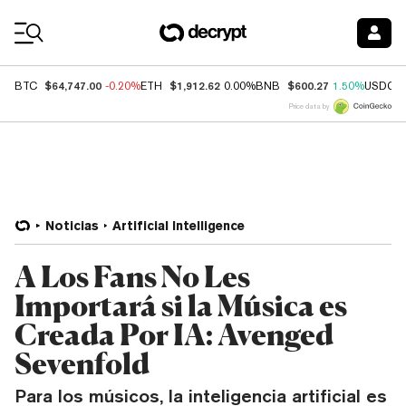
Coin Prices
$64,747.00
$1,912.62
$600.27
BTC
-0.20%
ETH
0.00%
BNB
1.50%
USDC
Price data by
Noticias
Artificial Intelligence
A Los Fans No Les
Importará si la Música es
Creada Por IA: Avenged
Sevenfold
Para los músicos, la inteligencia artificial es