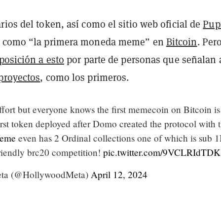
ios del token, así como el sitio web oficial de
Pup
o como “la primera moneda meme” en
Bitcoin
. Per
posición a esto
por parte de personas que señalan 
 proyectos
, como los primeros.
effort but everyone knows the first memecoin on Bitcoin is
 first token deployed after Domo created the protocol with 
eme
even has 2 Ordinal collections one of which is sub 
friendly brc20 competition!
pic.twitter.com/9VCLRIdTDK
ta (@HollywoodMeta)
April 12, 2024