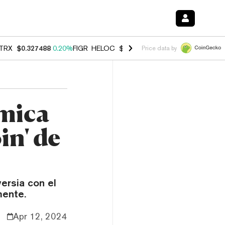
TRX
$0.327488
0.20%
FIGR_HELOC
$1.023
-1.20%
HYPE
$54.27
-2.
Price data by
mica
in' de
ersia con el
mente.
Apr 12, 2024