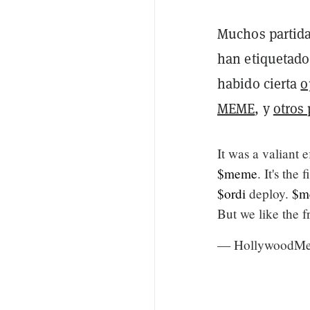
Muchos partidar
han etiquetad
habido cierta
o
MEME
, y
otros
It was a valiant 
$meme
. It's the
$ordi
deploy.
$m
But we like the 
— HollywoodMe