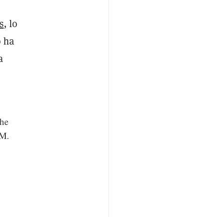
s
, lo
o ha
a
the
1M.