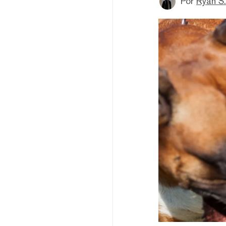
Por
Ryan S