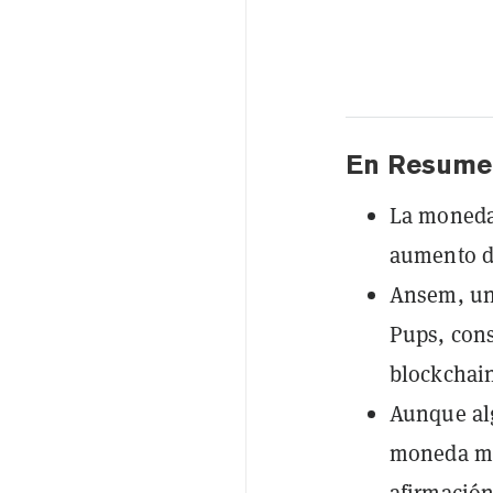
En Resume
La moneda
aumento de
Ansem, un 
Pups, con
blockchain
Aunque alg
moneda mem
afirmación