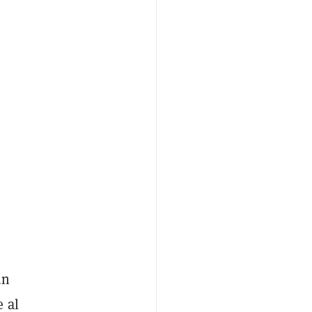
un
e al