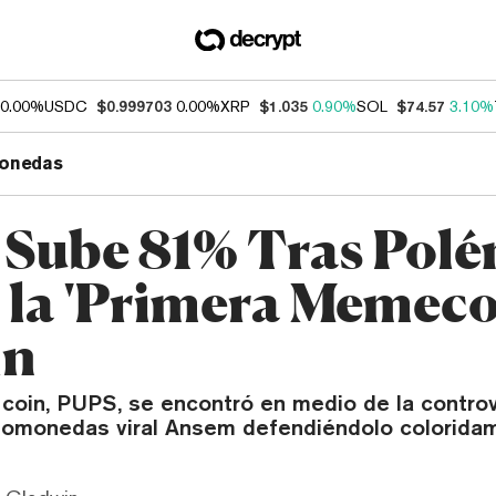
0.00%
USDC
$0.999703
0.00%
XRP
$1.035
0.90%
SOL
$74.57
3.10%
onedas
Sube 81% Tras Polé
 la 'Primera Memeco
in
coin, PUPS, se encontró en medio de la controv
ptomonedas viral Ansem defendiéndolo colorida