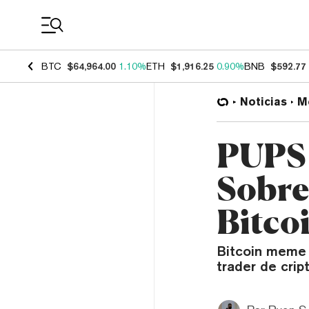
Coin Prices
BTC
$64,964.00
1.10%
ETH
$1,916.25
0.90%
BNB
$592.77
Noticias
M
PUPS 
Sobre
Bitco
Bitcoin meme 
trader de cri