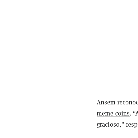
Ansem reconoci
meme coins
. “
gracioso,” res