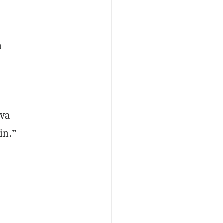
n
iva
in.”