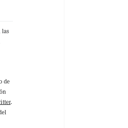
 las
2
o de
ión
itter
.
del