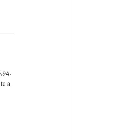
,94.
te a