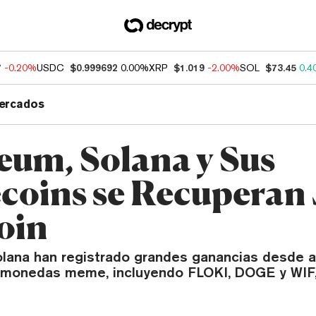
7
-0.20%
USDC
$0.999692
0.00%
XRP
$1.019
-2.00%
SOL
$73.45
0.4
ercados
eum, Solana y Sus
oins se Recuperan 
coin
lana han registrado grandes ganancias desde a
omonedas meme, incluyendo FLOKI, DOGE y WIF