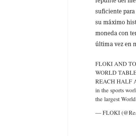
repunte del me
suficiente par
su máximo hist
moneda con tem
última vez en 
FLOKI AND TO
WORLD TABLE 
REACH HALF A
in the sports wor
the largest Wor
— FLOKI (@Rea