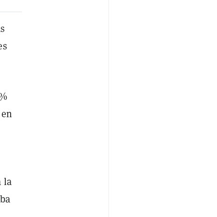
ás
es
6%
 en
 la
aba