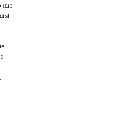
 uno
dial
me
do
.