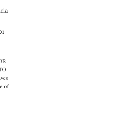
cia
a
or
OR
TO
ves
e of