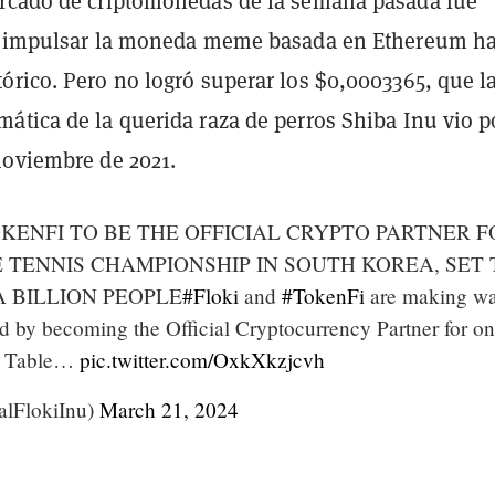
rcado de criptomonedas de la semana pasada fue
a impulsar la moneda meme basada en Ethereum ha
órico. Pero no logró superar los $0,0003365, que l
ática de la querida raza de perros Shiba Inu vio p
noviembre de 2021.
KENFI TO BE THE OFFICIAL CRYPTO PARTNER F
TENNIS CHAMPIONSHIP IN SOUTH KOREA, SET 
 BILLION PEOPLE
#Floki
and
#TokenFi
are making wa
ld by becoming the Official Cryptocurrency Partner for on
ld Table…
pic.twitter.com/OxkXkzjcvh
lFlokiInu)
March 21, 2024