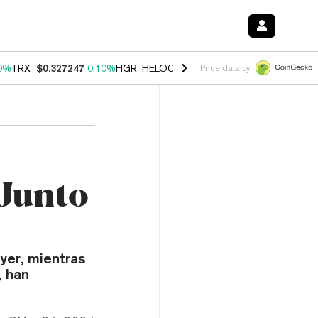
0%
TRX
$0.327247
0.10%
FIGR_HELOC
$1.028
1.00%
HYPE
$54.06
-
Price data by
Junto
yer, mientras
, han