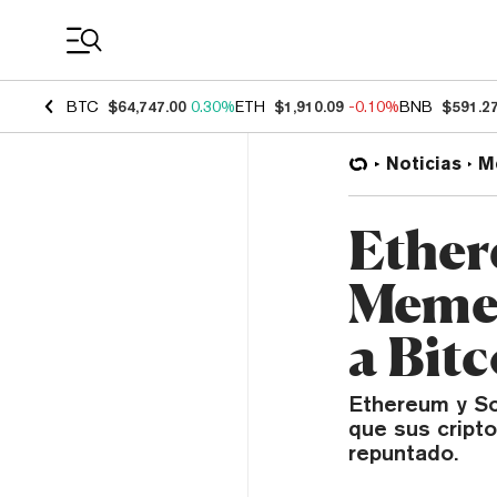
Coin Prices
BTC
$64,747.00
0.30%
ETH
$1,910.09
-0.10%
BNB
$591.2
Noticias
M
Ether
Memec
a Bit
Ethereum y So
que sus cript
repuntado.