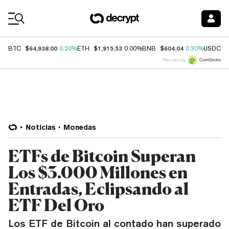
Coin Prices
$64,938.00
$1,915.53
$604.04
$
BTC
0.20%
ETH
0.00%
BNB
0.30%
USDC
Price data by
Noticias
Monedas
ETFs de Bitcoin Superan
Los $3.000 Millones en
Entradas, Eclipsando al
ETF Del Oro
Los ETF de Bitcoin al contado han superado