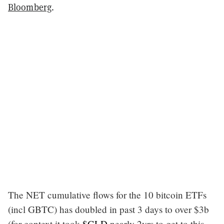
Bloomberg
.
The NET cumulative flows for the 10 bitcoin ETFs
(incl GBTC) has doubled in past 3 days to over $3b
(for context it took
$GLD
nearly 2yrs to get to this